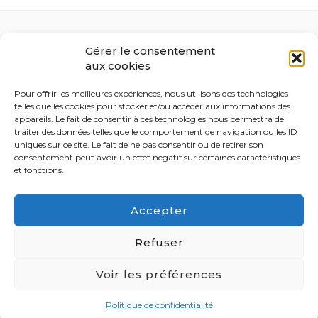
Contact
Gérer le consentement
Qui suis-je ?
aux cookies
Politique de confidentialité
Mentions Légales
Pour offrir les meilleures expériences, nous utilisons des technologies
telles que les cookies pour stocker et/ou accéder aux informations des
CONTACT
appareils. Le fait de consentir à ces technologies nous permettra de
traiter des données telles que le comportement de navigation ou les ID
Audrey
FRANÇOIS
uniques sur ce site. Le fait de ne pas consentir ou de retirer son
+32 (0)486 03 30 58
consentement peut avoir un effet négatif sur certaines caractéristiques
et fonctions.
Accepter
Refuser
© Copyright 2026 Audrey François
Blossom PinIt | Développé By
Blossom
Themes
.Propulsé par
WordPress
.
Politique de confidentialité
Voir les préférences
Politique de confidentialité