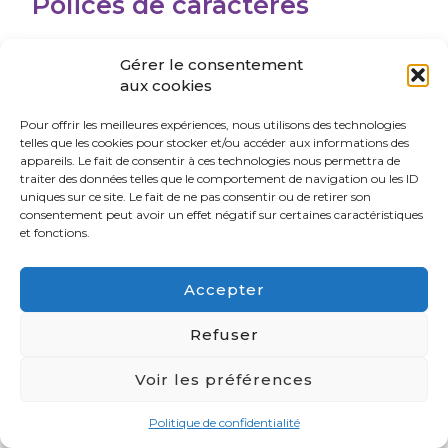
Polices de caractères
Gérer le consentement
aux cookies
Pour offrir les meilleures expériences, nous utilisons des technologies
telles que les cookies pour stocker et/ou accéder aux informations des
appareils. Le fait de consentir à ces technologies nous permettra de
traiter des données telles que le comportement de navigation ou les ID
uniques sur ce site. Le fait de ne pas consentir ou de retirer son
consentement peut avoir un effet négatif sur certaines caractéristiques
Google Fonts
est un service d’hébergement gratuit
et fonctions.
de polices d’écritures pour le Web, démarré en 2010.
Ces polices sont sous licences libres
Accepter
GOOGLE FONTS
Refuser
Voir les préférences
Politique de confidentialité